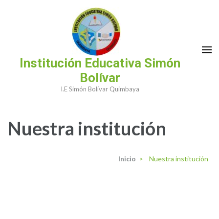
Saltar
al
contenido
(presiona
la
Institución Educativa Simón
tecla
Bolívar
Intro)
I.E Simón Bolívar Quimbaya
Nuestra institución
Inicio
>
Nuestra institución